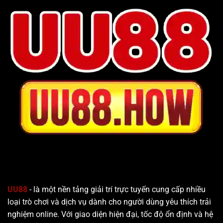
UU88
- là một nền tảng giải trí trực tuyến cung cấp nhiều
loại trò chơi và dịch vụ dành cho người dùng yêu thích trải
nghiệm online. Với giao diện hiện đại, tốc độ ổn định và hệ