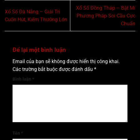
Xổ Số Đồng Tháp – Bật Mí
Xổ Số Đà Nẵng – Giải Trí
Phương Pháp Soi Cầu Cực
Cuốn Hút, Kiếm Thưởng Lớn
Chuẩn
Để lại một bình luận
Email của bạn sẽ không được hiển thị công khai.
Các trường bắt buộc được đánh dấu
*
Bình luận
*
Tên
*