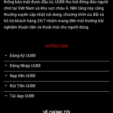
thống bảo mật được đầu tư, UU88 thu hút đông đảo người
chơi tại Việt Nam và khu vực châu Á. Nền tảng này cũng
thường xuyên cập nhật nội dung, chương trình ưu đãi và
hỗ trợ khách hàng 24/7 nhằm mang đến môi trường trải
nghiệm thuận tiện và thoải mái cho người dùng.
HƯỚNG DẪN
Đăng Ký UU88
Đăng Nhập UU88
Nạp tiền UU88
Rút Tiền UU88
Tải App UU88
VỀ CHÚNG TÔI