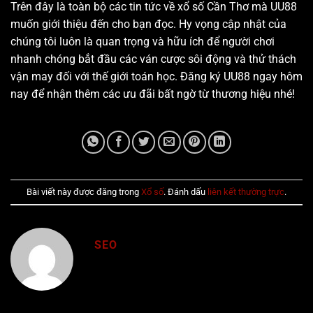
Trên đây là toàn bộ các tin tức về xổ số Cần Thơ mà UU88
muốn giới thiệu đến cho bạn đọc. Hy vọng cập nhật của
chúng tôi luôn là quan trọng và hữu ích để người chơi
nhanh chóng bắt đầu các ván cược sôi động và thử thách
vận may đối với thế giới toán học. Đăng ký UU88 ngay hôm
nay để nhận thêm các ưu đãi bất ngờ từ thương hiệu nhé!
Bài viết này được đăng trong
Xổ số
. Đánh dấu
liên kết thường trực
.
SEO