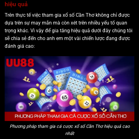
hiệu quả
Trên thực tế việc tham gia xổ số Cần Thơ không chỉ được
dựa trên sự may mắn mà còn xét trên nhiều yếu tố quan
trọng khác. Vì vậy để gia tăng hiệu quả dưới đây chúng tôi
sẽ chia sẻ đến cho anh em một vài chiến lược đang được
đánh giá cao:
Phương pháp tham gia cá cược xổ số Cần Thơ hiệu quả cao
nhất