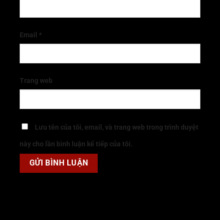
Email
*
Trang web
Lưu tên của tôi, email, và trang web trong trình duyệt
này cho lần bình luận kế tiếp của tôi.