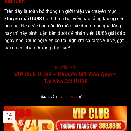
Kết luận
Trên đây là toàn bộ thông tin giới thiệu về chuyên mục
khuyến mãi UU88
hot hit mà hội viên nào cũng không nên
bỏ qua. Nếu các bạn còn tò mò gì về danh mục quà tặng
này thì hãy bình luận bên dưới để nhân viên UU88 giải đáp
ngay nhé. Chúc hội viên có trải nghiệm cá cược vui vẻ, gặt
hái nhiều phần thưởng đặc sắc!
KHUYẾN MÃI
VIP Club UU88 – Khuyến Mãi Độc Quyền
Tại Nhà Cái UU88
ĐĂNG VÀO
14/08/2025
BỞI
SEO
14
Th8