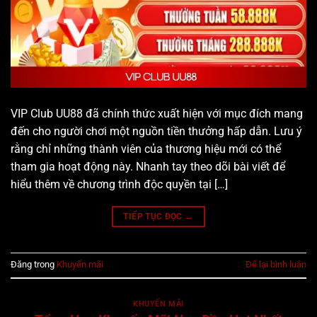
VIP Club UU88 đã chính thức xuất hiện với mục đích mang
đến cho người chơi một nguồn tiền thưởng hấp dẫn. Lưu ý
rằng chỉ những thành viên của thương hiệu mới có thể
tham gia hoạt động này. Nhanh tay theo dõi bài viết để
hiểu thêm về chương trình độc quyền tại […]
TIẾP TỤC ĐỌC
→
Đăng trong
Khuyến mãi
Để lại bình luận
KHUYẾN MÃI