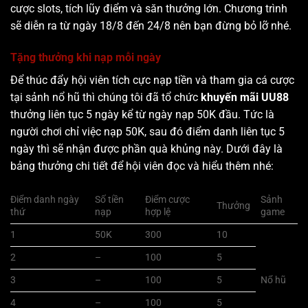
cược slots, tích lũy điểm và săn thưởng lớn. Chương trình
sẽ diễn ra từ ngày 18/8 đến 24/8 nên bạn đừng bỏ lỡ nhé.
Tặng thưởng khi nạp mỗi ngày
Để thúc đẩy hội viên tích cực nạp tiền và tham gia cá cược
tại sảnh nổ hũ thì chúng tôi đã tổ chức
khuyến mãi UU88
thưởng liên tục 5 ngày kể từ ngày nạp 50K đầu. Tức là
người chơi chỉ việc nạp 50K, sau đó điểm danh liên tục 5
ngày thì sẽ nhận được phần quà khủng này. Dưới đây là
bảng thưởng chi tiết để hội viên đọc và hiểu thêm nhé:
Điểm danh ngày
Số tiền
Điểm cược
Sảnh
Thưởng
thứ
nạp
hợp lệ
game
1
50K
300
10
2
–
100
5
3
–
100
5
Nổ hũ
4
–
100
5