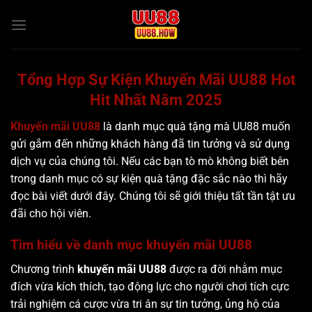
Bỏ
qua
nội
dung
Tổng Hợp Sự Kiện Khuyến Mãi UU88 Hot
Hit Nhất Năm 2025
Khuyến mãi UU88
là danh mục quà tặng mà UU88 muốn
gửi gắm đến những khách hàng đã tin tưởng và sử dụng
dịch vụ của chúng tôi. Nếu các bạn tò mò không biết bên
trong danh mục có sự kiện quà tặng đặc sắc nào thì hãy
đọc bài viết dưới đây. Chúng tôi sẽ giới thiệu tất tần tật ưu
đãi cho hội viên.
Tìm hiểu về danh mục khuyến mãi UU88
Chương trình
khuyến mãi UU88
được ra đời nhằm mục
đích vừa kích thích, tạo động lực cho người chơi tích cực
trải nghiệm cá cược vừa tri ân sự tin tưởng, ủng hộ của