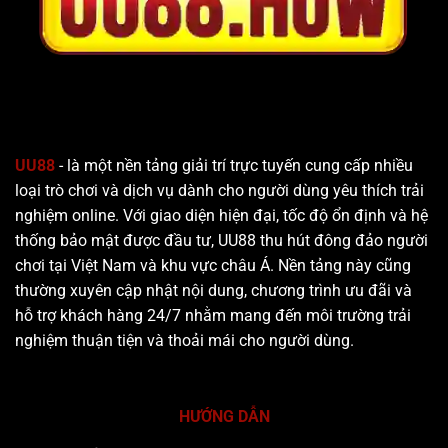
UU88
- là một nền tảng giải trí trực tuyến cung cấp nhiều
loại trò chơi và dịch vụ dành cho người dùng yêu thích trải
nghiệm online. Với giao diện hiện đại, tốc độ ổn định và hệ
thống bảo mật được đầu tư, UU88 thu hút đông đảo người
chơi tại Việt Nam và khu vực châu Á. Nền tảng này cũng
thường xuyên cập nhật nội dung, chương trình ưu đãi và
hỗ trợ khách hàng 24/7 nhằm mang đến môi trường trải
nghiệm thuận tiện và thoải mái cho người dùng.
HƯỚNG DẪN