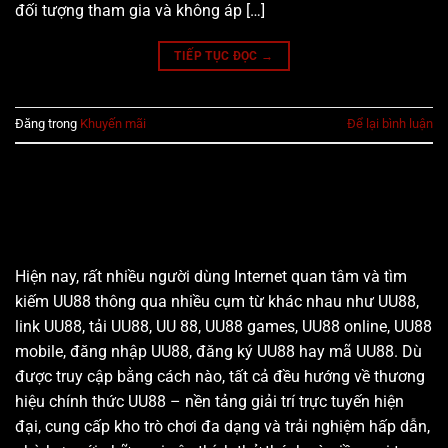
đối tượng tham gia và không áp […]
TIẾP TỤC ĐỌC
→
Đăng trong
Khuyến mãi
Để lại bình luận
Hiện nay, rất nhiều người dùng Internet quan tâm và tìm
kiếm UU88 thông qua nhiều cụm từ khác nhau như UU88,
link UU88, tải UU88, UU 88, UU88 games, UU88 online, UU88
mobile, đăng nhập UU88, đăng ký UU88 hay mã UU88. Dù
được truy cập bằng cách nào, tất cả đều hướng về thương
hiệu chính thức UU88 – nền tảng giải trí trực tuyến hiện
đại, cung cấp kho trò chơi đa dạng và trải nghiệm hấp dẫn,