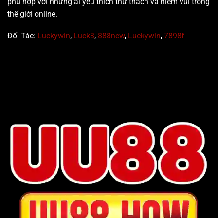
phù hợp với những ai yêu thích thử thách và niềm vui trong
thế giới online.
Đối Tác:
Luckywin
,
Luck8
,
888new
,
Luckywin
,
7898f