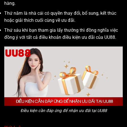
hàng.
Thứ năm là nhà cái có quyền thay đổi, bổ sung, kết thúc
hoặc giải thích cuối cùng về ưu đãi.
Thứ sáu khi bạn tham gia lấy thưởng thì đồng nghĩa việc
đồng ý với tất cả điều khoản điều kiện ưu đãi của UU88.
Điều kiện cần đáp ứng để nhận ưu đãi tại UU88