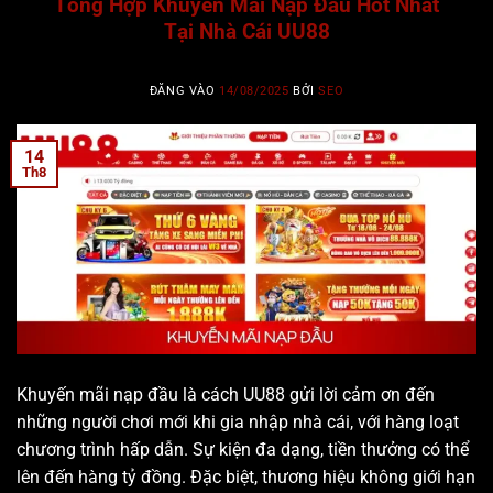
Tổng Hợp Khuyến Mãi Nạp Đầu Hot Nhất
Tại Nhà Cái UU88
ĐĂNG VÀO
14/08/2025
BỞI
SEO
14
Th8
Khuyến mãi nạp đầu là cách UU88 gửi lời cảm ơn đến
những người chơi mới khi gia nhập nhà cái, với hàng loạt
chương trình hấp dẫn. Sự kiện đa dạng, tiền thưởng có thể
lên đến hàng tỷ đồng. Đặc biệt, thương hiệu không giới hạn