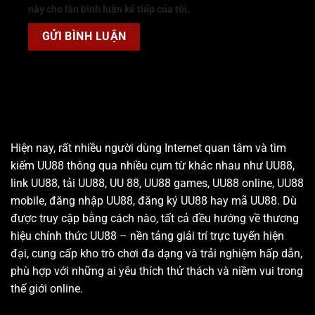
này cho lần bình luận kế tiếp của tôi.
Hiện nay, rất nhiều người dùng Internet quan tâm và tìm
kiếm UU88 thông qua nhiều cụm từ khác nhau như UU88,
link UU88, tải UU88, UU 88, UU88 games, UU88 online, UU88
mobile, đăng nhập UU88, đăng ký UU88 hay mã UU88. Dù
được truy cập bằng cách nào, tất cả đều hướng về thương
hiệu chính thức UU88 – nền tảng giải trí trực tuyến hiện
đại, cung cấp kho trò chơi đa dạng và trải nghiệm hấp dẫn,
phù hợp với những ai yêu thích thử thách và niềm vui trong
thế giới online.