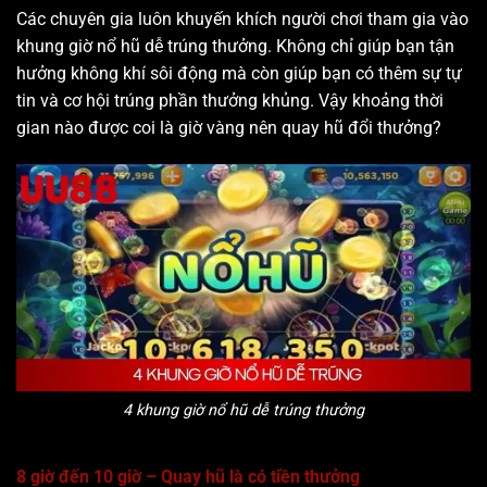
Các chuyên gia luôn khuyến khích người chơi tham gia vào
khung giờ nổ hũ dễ trúng thưởng. Không chỉ giúp bạn tận
hưởng không khí sôi động mà còn giúp bạn có thêm sự tự
tin và cơ hội trúng phần thưởng khủng. Vậy khoảng thời
gian nào được coi là giờ vàng nên quay hũ đổi thưởng?
4 khung giờ nổ hũ dễ trúng thưởng
8 giờ đến 10 giờ – Quay hũ là có tiền thưởng