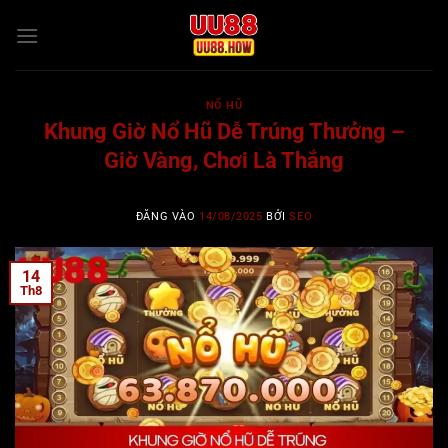
Bỏ
qua
nội
dung
NỔ HŨ
Khung Giờ Nổ Hũ Dễ Trúng Thưởng –
Giờ Vàng, Chơi Là Thắng
ĐĂNG VÀO
14/08/2025
BỞI
SEO
14
Th8