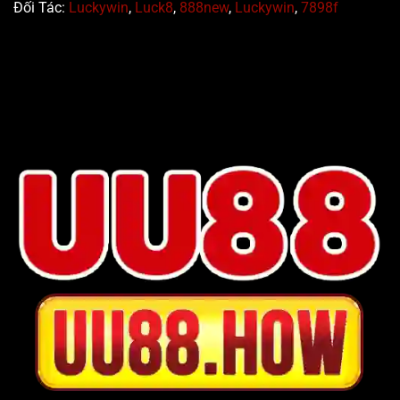
Đối Tác:
Luckywin
,
Luck8
,
888new
,
Luckywin
,
7898f