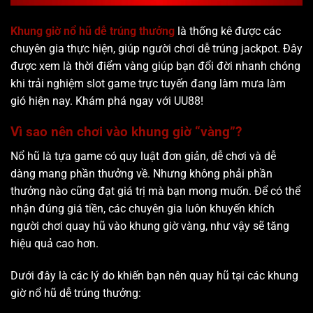
Khung giờ nổ hũ dễ trúng thưởng
là thống kê được các
chuyên gia thực hiện, giúp người chơi dễ trúng jackpot. Đây
được xem là thời điểm vàng giúp bạn đổi đời nhanh chóng
khi trải nghiệm slot game trực tuyến đang làm mưa làm
gió hiện nay. Khám phá ngay với UU88!
Vì sao nên chơi vào khung giờ “vàng”?
Nổ hũ là tựa game có quy luật đơn giản, dễ chơi và dễ
dàng mang phần thưởng về. Nhưng không phải phần
thưởng nào cũng đạt giá trị mà bạn mong muốn. Để có thể
nhận đúng giá tiền, các chuyên gia luôn khuyến khích
người chơi quay hũ vào khung giờ vàng, như vậy sẽ tăng
hiệu quả cao hơn.
Dưới đây là các lý do khiến bạn nên quay hũ tại các khung
giờ nổ hũ dễ trúng thưởng: