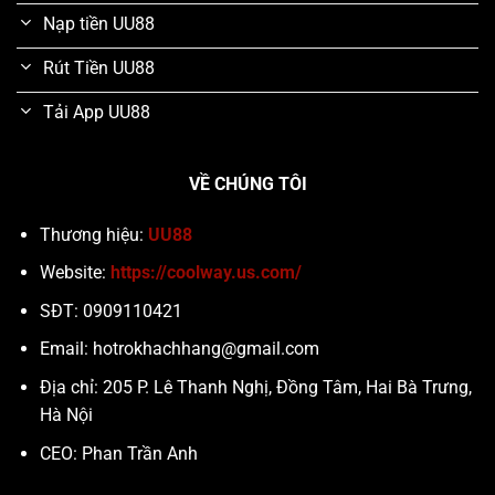
Nạp tiền UU88
Rút Tiền UU88
Tải App UU88
VỀ CHÚNG TÔI
Thương hiệu:
UU88
Website:
https://coolway.us.com/
SĐT: 0909110421
Email:
hotrokhachhang@gmail.com
Địa chỉ: 205 P. Lê Thanh Nghị, Đồng Tâm, Hai Bà Trưng,
Hà Nội
CEO: Phan Trần Anh